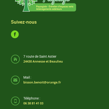
Suivez-nous
7 route de Saint Astier

24430 Annesse et Beaulieu
Mail :

bisson.benoit@orange.fr
Téléphone :

06 38 81 41 03