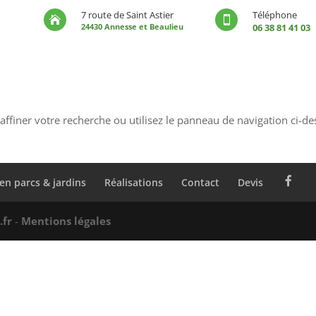
7 route de Saint Astier
Téléphone


24430 Annesse et Beaulieu
06 38 81 41 03
ffiner votre recherche ou utilisez le panneau de navigation ci-de
ien parcs & jardins
Réalisations
Contact
Devis
.fr
-
Mentions légales